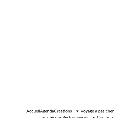
Accueil
Agenda
Créations
Voyage à pas cher
Transmission
Performances
Contacts